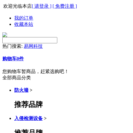
欢迎光临本店
[ 请登录 ]
[ 免费注册 ]
我的订单
收藏本站
热门搜索:
易网科技
购物车
0
件
您购物车暂商品，赶紧选购吧！
全部商品分类
防火墙
>
推荐品牌
入侵检测设备
>
推荐品牌