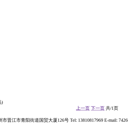
)
上一页
下一页
共/1页
阳街道国贸大厦126号 Tel: 13810817969 E-mail: 74269