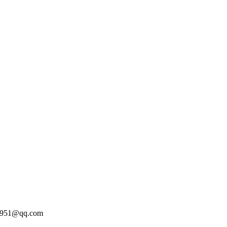
51@qq.com